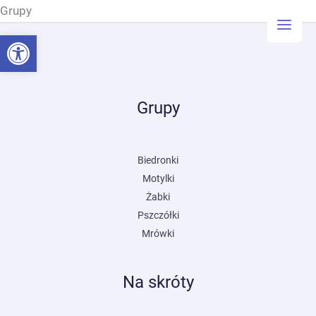
Przejdź
Grupy
do
Otwórz pasek narzędzi
treści
Grupy
Biedronki
Motylki
Żabki
Pszczółki
Mrówki
Na skróty